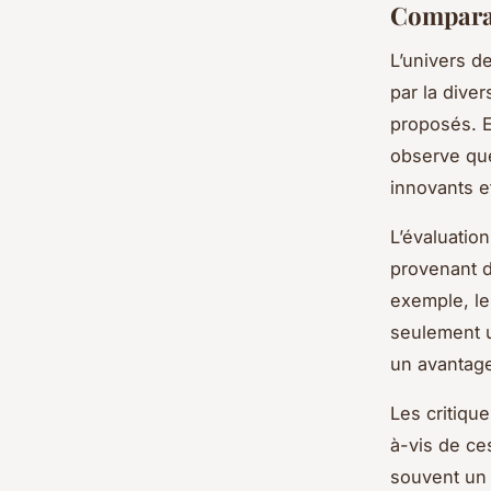
Comparat
L’univers d
par la dive
proposés. E
observe que
innovants 
L’évaluatio
provenant d
exemple, le
seulement u
un avantage
Les critiqu
à-vis de ces
souvent un c