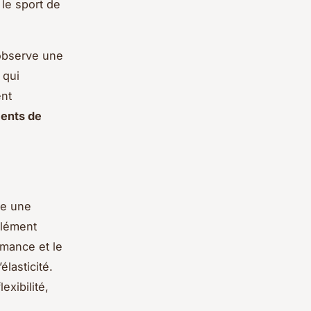
le sport de
 observe une
 qui
ent
ents de
te une
élément
mance et le
élasticité.
exibilité,