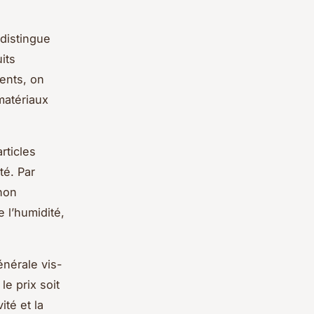
distingue
its
ents, on
matériaux
rticles
té. Par
non
 l’humidité,
énérale vis-
le prix soit
ité et la