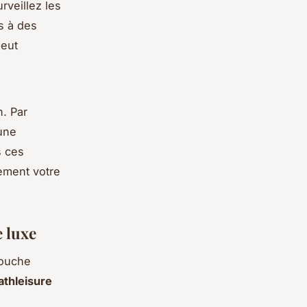
rveillez les
s à des
peut
. Par
une
s ces
ement votre
e luxe
touche
athleisure