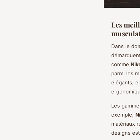
Les meil
muscula
Dans le do
démarquent 
comme
Nik
parmi les m
élégants; e
ergonomiqu
Les gammes
exemple,
N
matériaux re
designs est