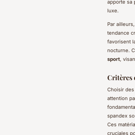
apporte sa 
luxe.
Par ailleur
tendance cr
favorisent l
nocturne. C
sport
, visa
Critères 
Choisir de
attention pa
fondamental
spandex sont
Ces matériau
cruciales p