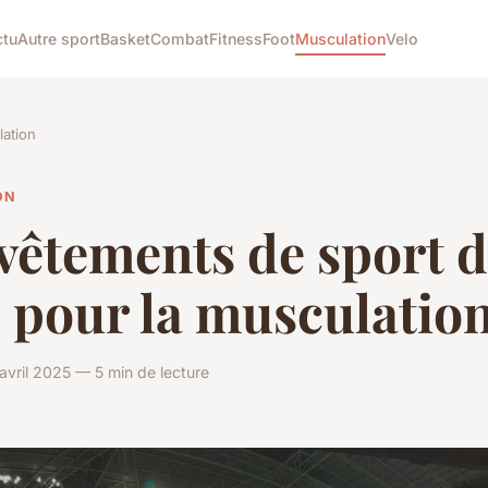
ctu
Autre sport
Basket
Combat
Fitness
Foot
Musculation
Velo
ation
ON
vêtements de sport 
 pour la musculatio
avril 2025 — 5 min de lecture