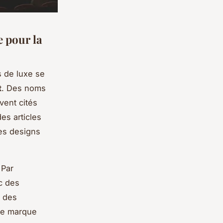
e pour la
 de luxe se
t
. Des noms
vent cités
es articles
des designs
 Par
c des
e des
que marque