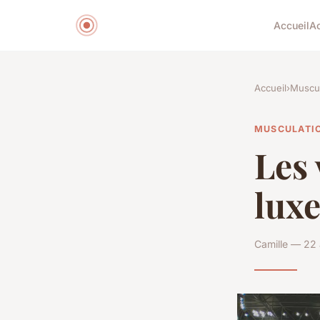
Accueil
A
Accueil
›
Muscul
MUSCULATI
Les 
luxe
Camille — 22 