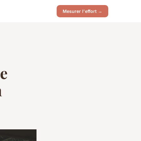
Mesurer l'effort →
de
n