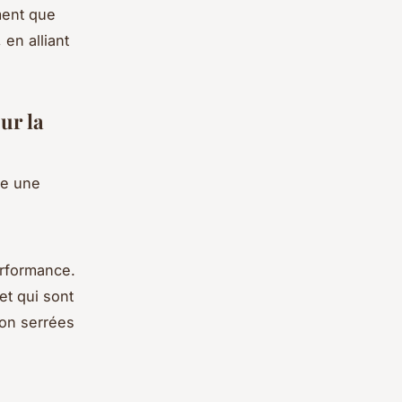
ment que
 en alliant
ur la
te une
erformance.
t qui sont
non serrées