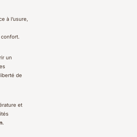
e à l’usure,
 confort.
ir un
des
liberté de
érature et
ités
n
.