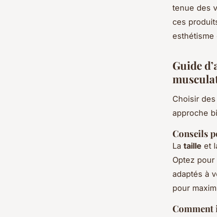
tenue des 
ces produits
esthétisme 
Guide d’
muscula
Choisir de
approche bi
Conseils p
La
taille
et 
Optez pour 
adaptés à v
pour maximis
Comment id