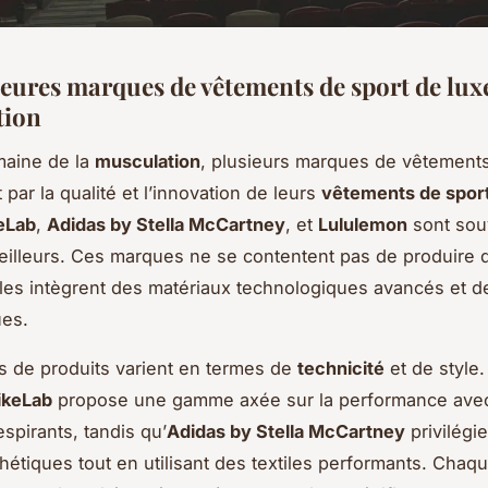
leures marques de vêtements de sport de lux
tion
maine de la
musculation
, plusieurs marques de vêtements
par la qualité et l’innovation de leurs
vêtements de spor
eLab
,
Adidas by Stella McCartney
, et
Lululemon
sont sou
eilleurs. Ces marques ne se contentent pas de produire d
lles intègrent des matériaux technologiques avancés et 
es.
 de produits varient en termes de
technicité
et de style.
ikeLab
propose une gamme axée sur la performance ave
spirants, tandis qu’
Adidas by Stella McCartney
privilégi
hétiques tout en utilisant des textiles performants. Cha